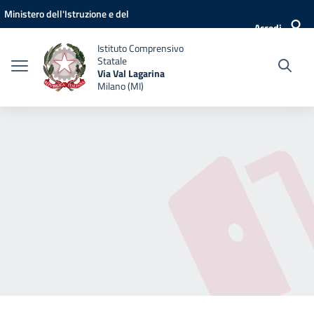
Vai ai contenuti
Vai al menu di navigazione
Vai al footer
Ministero dell'Istruzione e del
Accedi
Merito
Istituto Comprensivo
Statale
Via Val Lagarina
Milano (MI)