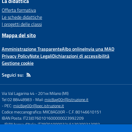
La didattica
Offerta formativa
Le schede didattiche
I progetti delle classi
Mappa del sito
Amministrazione Trasparente
Albo online
Invia una MAD
Privacy Policy
Note Legali
Dichiarazioni di accessibilità
Gestione cookie
Seguici su:
Via Val Lagarina 44
-
201xx Milano (MI)
Tel 02 88448983
- Mail:
miic8ag00r@istruzione.it
- PEC:
miic8ag00r@pec.istruzione.it
Codice meccanografico: MIIC8AG00R
- C.F. 80146610151
IBAN Posta: IT23J0760101600000023992209
- IBAN banca d'Italia: IT78O0100003245139300313083