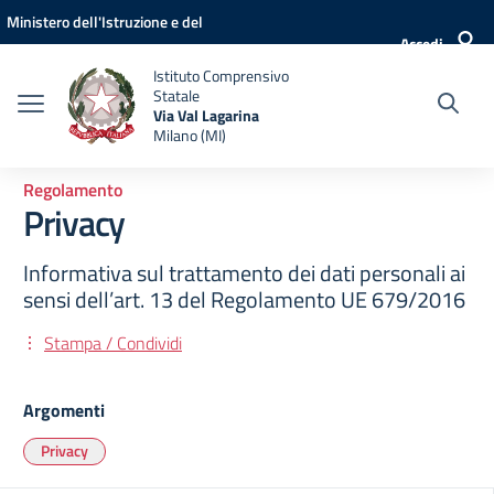
Vai ai contenuti
Vai al menu di navigazione
Vai al footer
Ministero dell'Istruzione e del
Accedi
Merito
Istituto Comprensivo
Statale
Via Val Lagarina
Milano (MI)
Regolamento
Privacy
Informativa sul trattamento dei dati personali ai
sensi dell’art. 13 del Regolamento UE 679/2016
Stampa / Condividi
Argomenti
Privacy