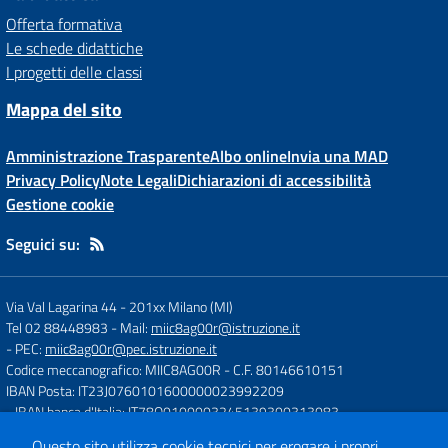
Offerta formativa
Le schede didattiche
I progetti delle classi
Mappa del sito
Amministrazione Trasparente
Albo online
Invia una MAD
Privacy Policy
Note Legali
Dichiarazioni di accessibilità
Gestione cookie
Seguici su:
Via Val Lagarina 44
-
201xx Milano (MI)
Tel 02 88448983
- Mail:
miic8ag00r@istruzione.it
- PEC:
miic8ag00r@pec.istruzione.it
Codice meccanografico: MIIC8AG00R
- C.F. 80146610151
IBAN Posta: IT23J0760101600000023992209
- IBAN banca d'Italia: IT78O0100003245139300313083
Questo sito utilizza cookie tecnici per erogare i propri