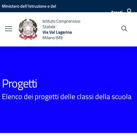
Vai ai contenuti
Vai al menu di navigazione
Vai al footer
Ministero dell'Istruzione e del
Accedi
Merito
Istituto Comprensivo
Statale
Via Val Lagarina
Milano (MI)
Progetti
Elenco dei progetti delle classi della scuola