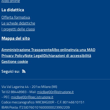
Albo online
La didattica
Offerta formativa
Le schede didattiche
I progetti delle classi
Mappa del sito
Amministrazione Trasparente
Albo online
Invia una MAD
Privacy Policy
Note Legali
Dichiarazioni di accessibilità
Gestione cookie
Seguici su:
Via Val Lagarina 44
-
201xx Milano (MI)
Tel 02 88448983
- Mail:
miic8ag00r@istruzione.it
- PEC:
miic8ag00r@pec.istruzione.it
Codice meccanografico: MIIC8AG00R
- C.F. 80146610151
IBAN Posta: IT23J0760101600000023992209