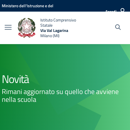
Vai ai contenuti
Vai al menu di navigazione
Vai al footer
Ministero dell'Istruzione e del
Accedi
Merito
Istituto Comprensivo
Statale
Via Val Lagarina
Milano (MI)
Novità
Rimani aggiornato su quello che avviene
nella scuola