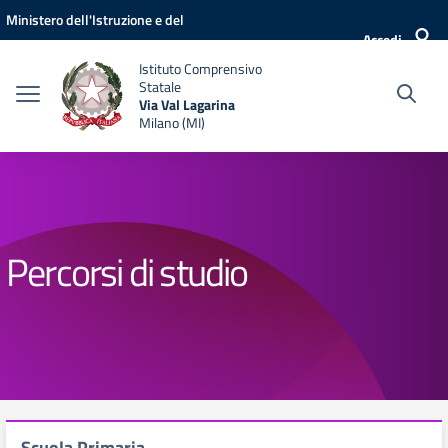
Vai ai contenuti
Vai al menu di navigazione
Vai al footer
Ministero dell'Istruzione e del
Accedi
Merito
Istituto Comprensivo
Statale
Via Val Lagarina
Milano (MI)
Percorsi di studio
Scuola Primaria