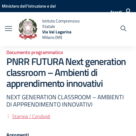
Vai ai contenuti
Vai al menu di navigazione
Vai al footer
Ministero dell'Istruzione e del
Accedi
Merito
Istituto Comprensivo
Statale
Via Val Lagarina
Milano (MI)
Documento programmatico
PNRR FUTURA Next generation
classroom – Ambienti di
apprendimento innovativi
NEXT GENERATION CLASSROOM – AMBIENTI
DI APPRENDIMENTO INNOVATIVI
Stampa / Condividi
Argomenti