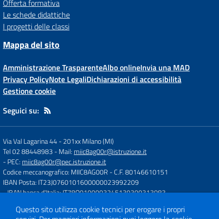
Offerta formativa
Le schede didattiche
I progetti delle classi
Mappa del sito
Amministrazione Trasparente
Albo online
Invia una MAD
Privacy Policy
Note Legali
Dichiarazioni di accessibilità
Gestione cookie
Seguici su:
Via Val Lagarina 44
-
201xx Milano (MI)
Tel 02 88448983
- Mail:
miic8ag00r@istruzione.it
- PEC:
miic8ag00r@pec.istruzione.it
Codice meccanografico: MIIC8AG00R
- C.F. 80146610151
IBAN Posta: IT23J0760101600000023992209
- IBAN banca d'Italia: IT78O0100003245139300313083
Questo sito utilizza cookie tecnici per erogare i propri