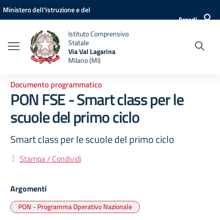
Vai ai contenuti
Vai al menu di navigazione
Vai al footer
Ministero dell'Istruzione e del
Accedi
Merito
Istituto Comprensivo
Statale
Via Val Lagarina
Milano (MI)
Documento programmatico
PON FSE - Smart class per le
scuole del primo ciclo
Smart class per le scuole del primo ciclo
Stampa / Condividi
Argomenti
PON - Programma Operativo Nazionale