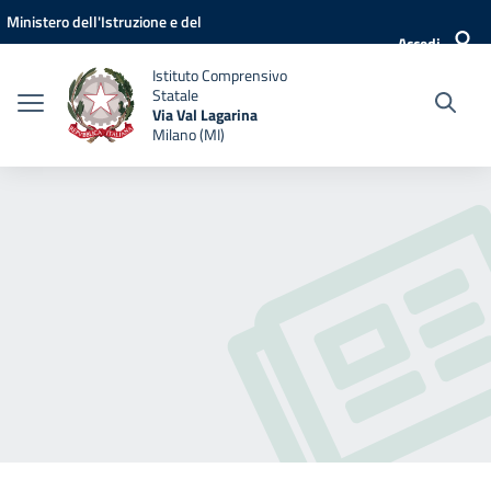
Vai ai contenuti
Vai al menu di navigazione
Vai al footer
Ministero dell'Istruzione e del
Accedi
Merito
Istituto Comprensivo
Statale
Via Val Lagarina
Milano (MI)