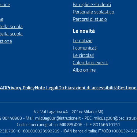
zione
Famiglie e studenti
Personale scolastico
ne
Percorsi di studio
della scuola
Le novità
della scuola
Le notizie
azione
I comunicati
Le circolari
Calendario eventi
Albo online
MAD
Privacy Policy
Note Legali
Dichiarazioni di accessibilità
Gestione
Via Val Lagarina 44
-
201xx Milano (MI)
02 88448983
- Mail:
miic8ag00r@istruzione.it
- PEC:
miic8ag00r@pec.istruzio
Codice meccanografico: MIIC8AG00R
- C.F. 80146610151
 IT23J0760101600000023992209
- IBAN banca d'Italia: IT78O010000324