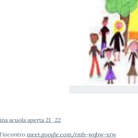
ina scuola aperta 21_22
l'incontro
meet.google.com/rmb-wqbw-xrw