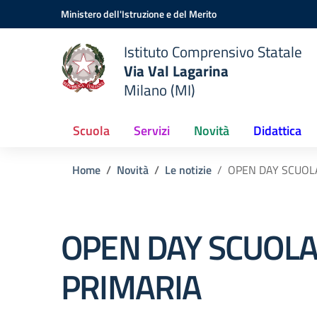
Vai ai contenuti
Vai al menu di navigazione
Vai al footer
Ministero dell'Istruzione e del Merito
Istituto Comprensivo Statale
Via Val Lagarina
Milano (MI)
Scuola
Servizi
Novità
Didattica
Home
Novità
Le notizie
OPEN DAY SCUOL
OPEN DAY SCUOL
PRIMARIA