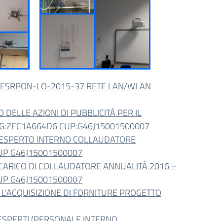
-FESRPON-LO-2015-37 RETE LAN/WLAN
DELLE AZIONI DI PUBBLICITÀ PER IL
IG:ZEC1A664D6 CUP:G46J15001500007
: ESPERTO INTERNO COLLAUDATORE
UP G46J15001500007
NCARICO DI COLLAUDATORE ANNUALITÀ 2016 –
UP G46J15001500007
 L'ACQUISIZIONE DI FORNITURE PROGETTO
 ESPERTI (PERSONALE INTERNO