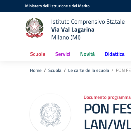
Vai ai contenuti
Vai al menu di navigazione
Vai al footer
Ministero dell'Istruzione e del Merito
Istituto Comprensivo Statale
Via Val Lagarina
Milano (MI)
Scuola
Servizi
Novità
Didattica
Home
Scuola
Le carte della scuola
PON FE
Documento programmat
PON FES
LAN/W