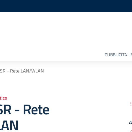
PUBBLICITA' 
SR - Rete LAN/WLAN
ico
R - Rete
LAN
A