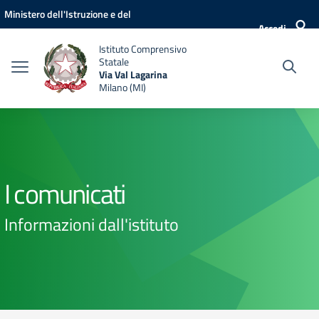
Vai ai contenuti
Vai al menu di navigazione
Vai al footer
Ministero dell'Istruzione e del
Accedi
Merito
Istituto Comprensivo
Statale
Via Val Lagarina
Milano (MI)
I comunicati
Informazioni dall'istituto