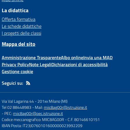
La didattica
Offerta formativa
Le schede didattiche
I progetti delle classi
Mappa del sito
Amministrazione Trasparente
Albo online
Invia una MAD
Privacy Policy
Note Legali
Dichiarazioni di accessibilità
Gestione cookie
Seguici su:
Via Val Lagarina 44
-
201xx Milano (MI)
Tel 02 88448983
- Mail:
miic8ag00r@istruzione.it
- PEC:
miic8ag00r@pec.istruzione.it
Codice meccanografico: MIIC8AG00R
- C.F. 80146610151
IBAN Posta: IT23J0760101600000023992209