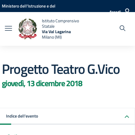
Vai ai contenuti
Vai al menu di navigazione
Vai al footer
Ministero dell'Istruzione e del
Accedi
Merito
Istituto Comprensivo
Statale
Via Val Lagarina
Milano (MI)
Progetto Teatro G.Vico
giovedì, 13 dicembre 2018
Indice dell'evento